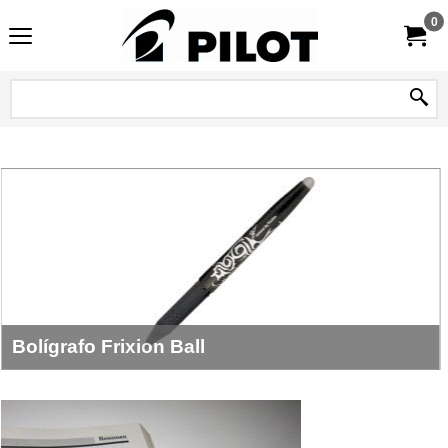
0
Bolígrafo Frixion Ball
Punto de cono fino trazo de 0.7mm. Tapa